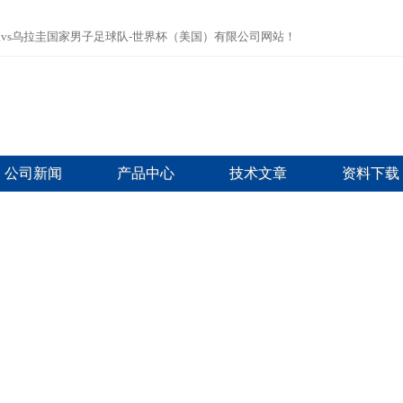
vs乌拉圭国家男子足球队-世界杯（美国）有限公司网站！
公司新闻
产品中心
技术文章
资料下载