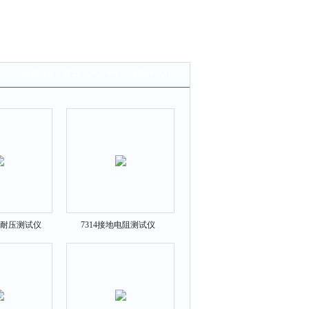
当前位置：
首页
>
产品中心
>
安规测试仪
>
绝缘耐压测试仪
7314接地电阻测试仪