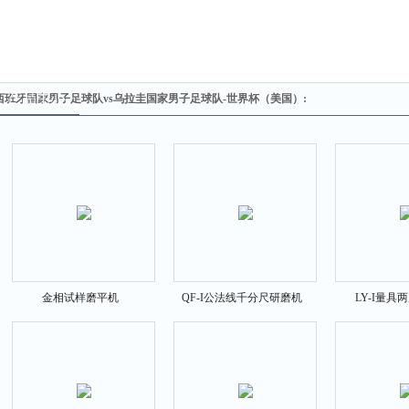
产品中心
西班牙国家男子足球队vs乌拉圭国家男子足球队-世界杯（美国）:
金相试样磨平机
QF-I公法线千分尺研磨机
LY-I量具