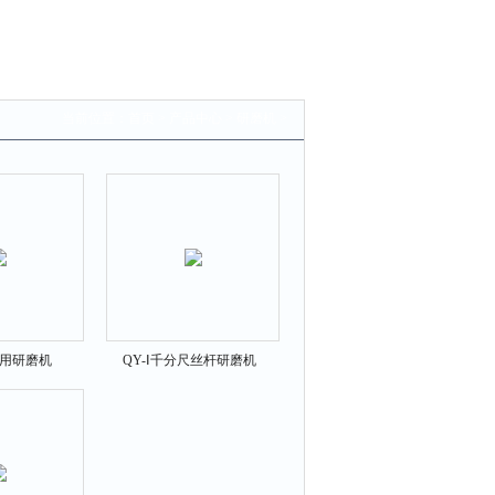
当前位置：
首页
>
产品中心
>
研磨机
>
两用研磨机
QY-Ⅰ千分尺丝杆研磨机