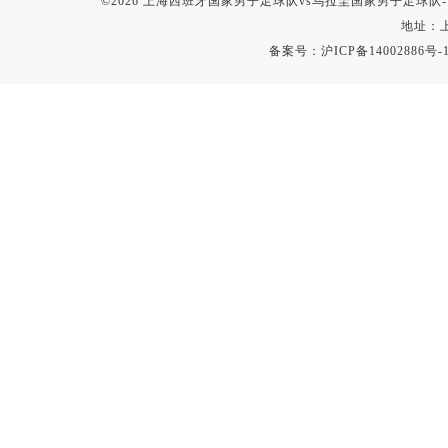
©2026 上海西班牙国家男子足球队vs乌拉圭国家男子足球队-世界
地址：上
备案号：沪ICP备14002886号-