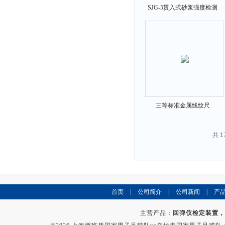
SJG-5贯入式砂浆强度检测
仪校准装置
三等标准金属线纹尺
共 
首页
|
公司简介
|
公司新闻
|
产
主营产品：
回弹仪检定装置，