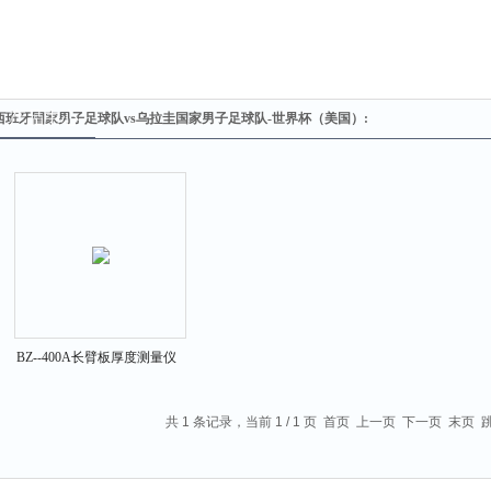
产品中心
西班牙国家男子足球队vs乌拉圭国家男子足球队-世界杯（美国）:
BZ--400A长臂板厚度测量仪
高精度线路板台式厚测试仪
共 1 条记录，当前 1 / 1 页 首页 上一页 下一页 末页