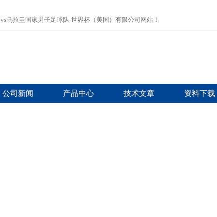
vs乌拉圭国家男子足球队-世界杯（美国）有限公司网站！
公司新闻
产品中心
技术文章
资料下载