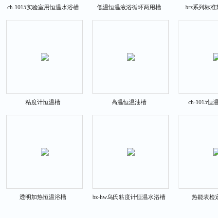
ch-1015实验室用恒温水浴槽
低温恒温液浴循环两用槽
brz系列标
粘度计恒温槽
高温恒温油槽
ch-1015
透明加热恒温浴槽
bz-hw乌氏粘度计恒温水浴槽
热能表检