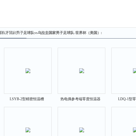
产品中心
西班牙国家男子足球队vs乌拉圭国家男子足球队-世界杯（美国）:
LSYB-2型精密恒温槽
热电偶参考端零度恒温器
LDQ-1型