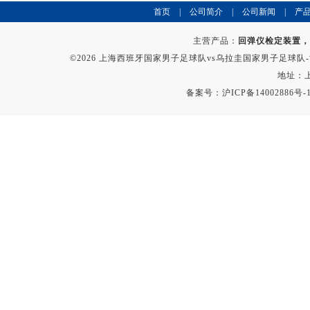
首页
|
公司简介
|
公司新闻
|
产
主营产品：
回弹仪检定装置，
©2026 上海西班牙国家男子足球队vs乌拉圭国家男子足球队-世界
地址：上
备案号：沪ICP备14002886号-