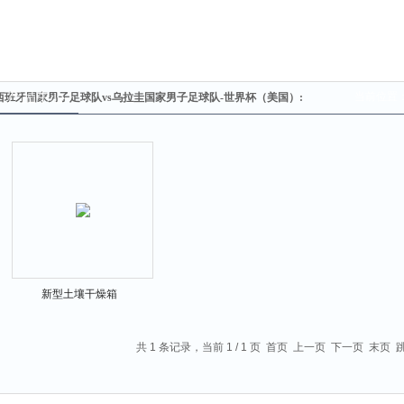
产品中心
当前位置
西班牙国家男子足球队vs乌拉圭国家男子足球队-世界杯（美国）:
新型土壤干燥箱
共 1 条记录，当前 1 / 1 页 首页 上一页 下一页 末页