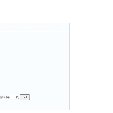
：
首页
>
产品中心
>
实验室专用仪器
>
土壤干燥箱
 跳转到第
页