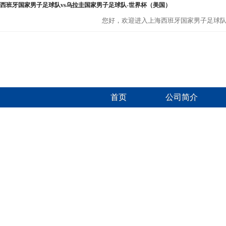
西班牙国家男子足球队vs乌拉圭国家男子足球队-世界杯（美国）
您好，欢迎进入上海西班牙国家男子足球队
首页
公司简介