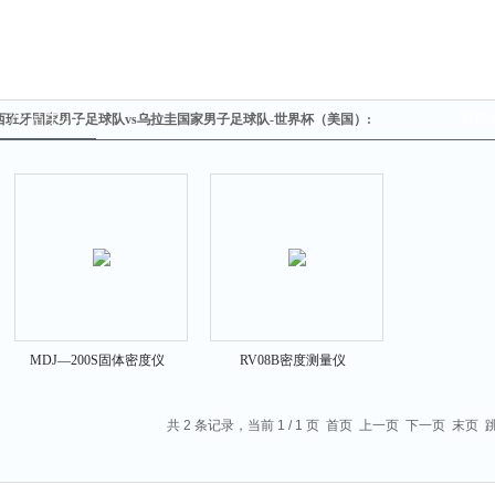
产品中心
当前
西班牙国家男子足球队vs乌拉圭国家男子足球队-世界杯（美国）:
MDJ—200S固体密度仪
RV08B密度测量仪
共 2 条记录，当前 1 / 1 页 首页 上一页 下一页 末页