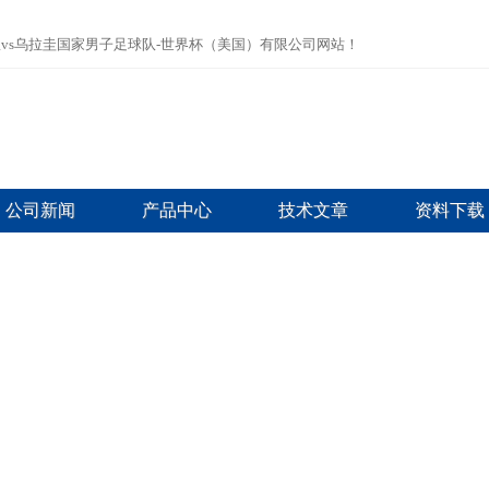
vs乌拉圭国家男子足球队-世界杯（美国）有限公司网站！
公司新闻
产品中心
技术文章
资料下载