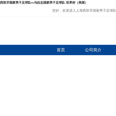
西班牙国家男子足球队vs乌拉圭国家男子足球队-世界杯（美国）
您好，欢迎进入上海西班牙国家男子足球队
首页
公司简介