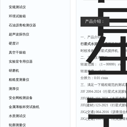
安规测试仪
环境试验箱
产品介绍：
石油沥青检测仪器
超声波探伤仪
一、产品介绍：
硬度计
行星式水泥胶砂搅拌机转連校
时校准各类行星式搅拌机、磨
真空干燥箱
二、主要技术指标：
实验室专用仪器
转速范围：（1～99999）r/min
研磨机
转速精度：±0.1%
分辨力：0.01 r/min
粗糙度测量仪
三、满足一下规程规范的测试
测厚仪
JJF 2094-2024《行星式水
安全网检测设备
JJF(建材) 104-2021《水
JJF(建材) 123-2021《行
金属薄板杯突试验机
JJG(交通) 064-2016《沥
水质测试仪
JJG(交通) 090-2009《
轮廓测量仪