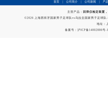
首页
|
公司简介
|
公司新闻
|
产
主营产品：
回弹仪检定装置，
©2026 上海西班牙国家男子足球队vs乌拉圭国家男子足球队-世界
地址：上
备案号：沪ICP备14002886号-