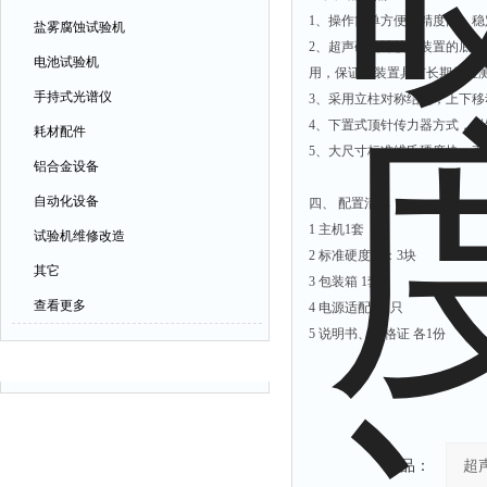
1、操作简单方便、精度高、稳
盐雾腐蚀试验机
2、超声硬度计校准装置的底
电池试验机
用，保证了装置具有长期的检
手持式光谱仪
3、采用立柱对称结构，上下
4、下置式顶针传力器方式，
耗材配件
5、大尺寸标准维氏硬度块，
铝合金设备
自动化设备
四、 配置清单
1 主机1套
试验机维修改造
2 标准硬度块：3块
其它
3 包装箱 1套
查看更多
4 电源适配器1只
5 说明书、合格证 各1份
相关文章
产品：