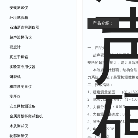
安规测试仪
环境试验箱
产品介绍：
石油沥青检测仪器
超声波探伤仪
硬度计
一、产品介绍
超声硬度计校准装置是公司根据
真空干燥箱
规格的超声硬度计，是计量院
实验室专用仪器
本装置设计新颖，结构合理，
研磨机
力系统，保证了装置检测数据
二、技术指标：
粗糙度测量仪
1、硬度测量范围 ：（80～159
测厚仪
2、试验力测量范围：（1～100
安全网检测设备
3、力值分辨力： 0.01N
4、力值测量准确度：0.1级
金属薄板杯突试验机
5、维氏硬度块（满足JJG148-2
水质测试仪
6、电 压： 220V；
轮廓测量仪
三、产品特点