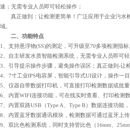
速；无需专业人员即可轻松操作；
真正做到：让检测更简单！广泛应用于企业污水
域。
二、功能特点
1
、支持悬浮物
(SS)
的测定，可升级至
70
多项检测指标
2
、自主研发水质智能检测系统，无需专业人员即可轻
3
、引导提示操作步骤，避免操作误区；真正做到
-
让
4
、
7
寸工业
IPS
电容屏，智能引导式
UI
设计，操作一目
5
、仪器自带数据打印机，可直接打印检测数据或批量
6
、内置
WIFI
连接功能，可在线实时查看、打印检测
7
、内置双路
USB
（
Type A
、
Type B
）数据连接功能，
8
、内置蓝牙数据通讯模块，检测数据可通过蓝牙上传
9
、双比色检测系统，同时支持管比色（
16mm
、
25m