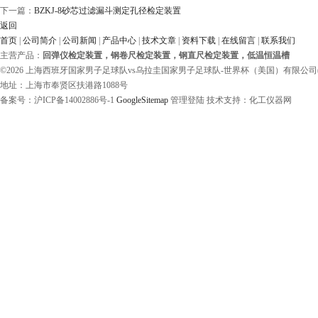
下一篇：
BZKJ-8砂芯过滤漏斗测定孔径检定装置
返回
首页
|
公司简介
|
公司新闻
|
产品中心
|
技术文章
|
资料下载
|
在线留言
|
联系我们
主营产品：
回弹仪检定装置，钢卷尺检定装置，钢直尺检定装置，低温恒温槽
©2026 上海西班牙国家男子足球队vs乌拉圭国家男子足球队-世界杯（美国）有限公司(www.b
地址：上海市奉贤区扶港路1088号
备案号：沪ICP备14002886号-1
GoogleSitemap
管理登陆 技术支持：化工仪器网