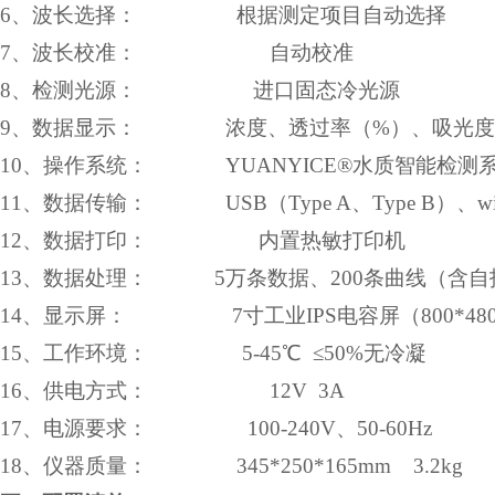
6
、波长选择：
根据测定项目自动选择
7
、波长校准：
自动校准
8
、检测光源：
进口固态冷光源
9
、数据显示：
浓度、透过率（
%
）、吸光度
10
、操作系统：
YUANYICE®
水质智能检测
11
、数据传输：
USB
（
Type A
、
Type B
）、
wi
12
、数据打印：
内置热敏打印机
13
、数据处理：
5
万条数据、
200
条曲线（含自
14
、显示屏：
7
寸工业
IPS
电容屏（
800*48
15
、工作环境：
5-45
℃
≤
50%
无冷凝
16
、供电方式：
12V
3A
17
、电源要求：
100-240V
、
50-60Hz
18
、仪器质量：
345*250*165mm
3.2kg