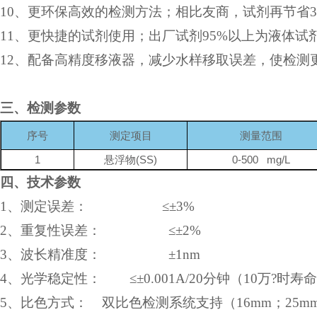
10
、更环保高效的检测方法；相比友商，试剂再节省
11
、更快捷的试剂使用；出厂试剂
95%
以上为液体试
12
、配备高精度移液器，减少水样移取误差，使检测
三、检测参数
序号
测定项目
测量范围
1
悬浮物(SS)
0-500 mg/L
四、技术参数
1
、测定误差：
≤±
3%
2
、重复性误差：
≤±
2%
3
、波长精准度：
±
1nm
4
、光学稳定性：
≤±
0.001A/20
分钟（
10
万?时寿
5
、比色方式：
双比色检测系统支持（
16mm
；
25m