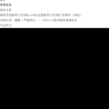
查看更多
相关文章
西班牙国家男子足球队vs乌拉圭国家男子足球队-世界杯（美国）:
当前位置：
首页
>
产品中心
> > > BZX-5A悬浮物快速测定仪
产品中心